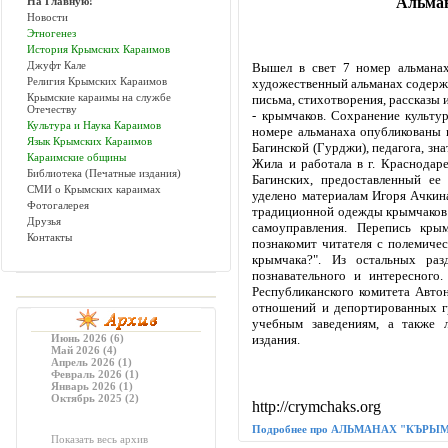
Альма
На Главную!
Новости
Этногенез
История Крымских Караимов
Джуфт Кале
Вышел в свет 7 номер альманах
Религия Крымских Караимов
художественный альманах содержи
Крымские караимы на службе
письма, стихотворения, рассказы
Отечеству
- крымчаков. Сохранение культур
Культура и Наука Караимов
номере альманаха опубликованы
Язык Крымских Караимов
Багинской (Гурджи), педагога, зн
Караимские общины
Жила и работала в г. Краснодаре
Библиотека (Печатные издания)
Багинских, предоставленный ее
СМИ о Крымских караимах
уделено материалам Игоря Ачкиназ
Фотогалерея
традиционной одежды крымчаков X
Друзья
самоуправления. Перепись крым
Контакты
познакомит читателя с полемиче
крымчака?". Из остальных ра
познавательного и интересного
Республиканского комитета Авт
отношений и депортированных гр
учебным заведениям, а также л
Июнь 2026 (6)
издания.
Май 2026 (4)
Апрель 2026 (1)
Февраль 2026 (1)
Январь 2026 (1)
Октябрь 2025 (2)
http://crymchaks.org
Подробнее про АЛЬМАНАХ "КЪРЫ
Показать весь архив