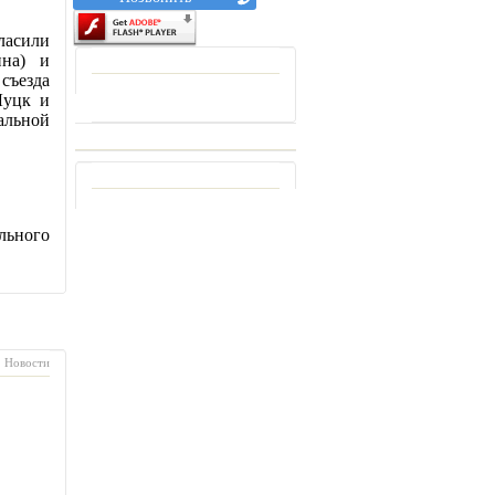
гласили
ина) и
съезда
Луцк и
иальной
льного
Новости