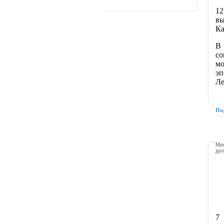
12
вы
Ка
В 
с
мо
эп
Ле
По
Ма
до
7 