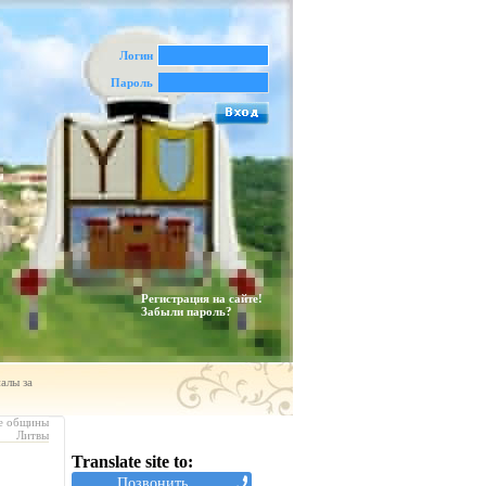
Логин
Пароль
Регистрация на сайте!
Забыли пароль?
алы за
е общины
Литвы
Translate site to:
Позвонить