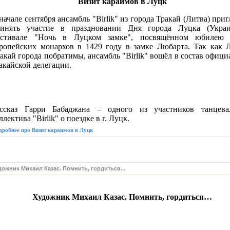
Визит караимов в Луцк
начале сентября ансамбль "Birlik" из города Тракай (Литва) при
ринять участие в праздновании Дня города Луцка (Укра
естивале "Ночь в Луцком замке", посвящённом юбилею 
ропейских монархов в 1429 году в замке Любарта. Так как 
акай города побратимы, ансамбль "Birlik" вошёл в состав офиц
акайской делегации.
ссказ Гарри Бабаджана – одного из участников танцева
ллектива "Birlik" о поездке в г. Луцк.
робнее про Визит караимов в Луцк
дожник Михаил Казас. Помнить, гордиться…
Художник Михаил Казас. Помнить, гордиться…