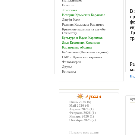
На Главную!
Новости
Этногенез
В 
История Крымских Караимов
п
Джуфт Кале
ф
Религия Крымских Караимов
ев
Крымские караимы на службе
Тр
Отечеству
тр
Культура и Наука Караимов
Язык Крымских Караимов
Караимские общины
Библиотека (Печатные издания)
СМИ о Крымских караимах
Фотогалерея
Ра
Друзья
ко
Контакты
Под
Ху
Июнь 2026 (6)
Май 2026 (4)
Апрель 2026 (1)
Февраль 2026 (1)
Январь 2026 (1)
Октябрь 2025 (2)
Показать весь архив