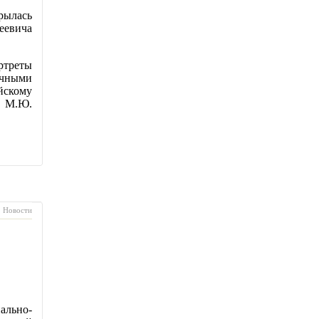
рылась
еевича
ртреты
очными
йскому
, М.Ю.
Новости
ально-