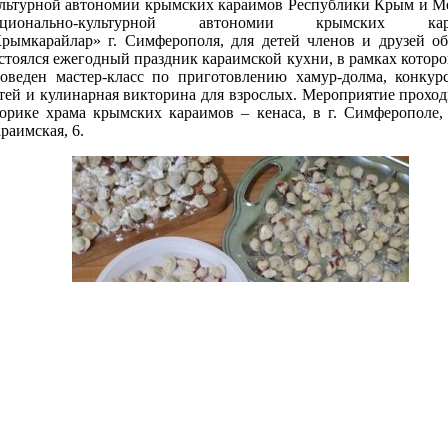
льтурной автономии крымских караимов Республики Крым и М
ационально-культурной автономии крымских кар
рымкарайлар» г. Симферополя, для детей членов и друзей о
стоялся ежегодный праздник караимской кухни, в рамках которо
оведен мастер-класс по приготовлению хамур-долма, конкур
тей и кулинарная викторина для взрослых. Мероприятие проход
орике храма крымских караимов – кенаса, в г. Симферополе, 
раимская, 6.