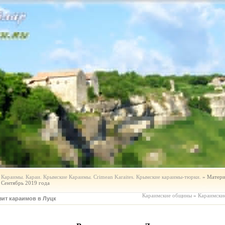
Караимы. Караи. Крымские Караимы. Crimean Karaites. Крымские караимы-тюрки.
» Матери
Сентябрь 2019 года
Караимские общины
»
Караимски
зит караимов в Луцк