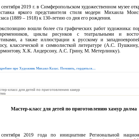
 сентября 2019 г. в Симферопольском художественном музее отк
ставка яркого представителя стиля модерн Михаила Моис
заса (1889 – 1918) к 130-летию со дня его рождения.
экспозицию вошли более ста графических работ художника: по
овременников, циклы рисунков с театральными и вост
тивами, а также иллюстрации к русскому и западноевропе
осу, классической и символисткой литературе (А.С. Пушкину
рмонтову, Х.К. Андерсону, А.С. Грину, М. Метерлинку).
дробнее про Художник Михаил Казас. Помнить, гордиться…
стер-класс для детей по приготовлению хамур
лма
Мастер-класс для детей по приготовлению хамур долма
сентября 2019 года по инициативе Региональной национ