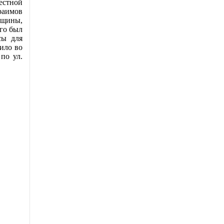
естной
аимов
бщины,
го был
сы для
ило во
по ул.