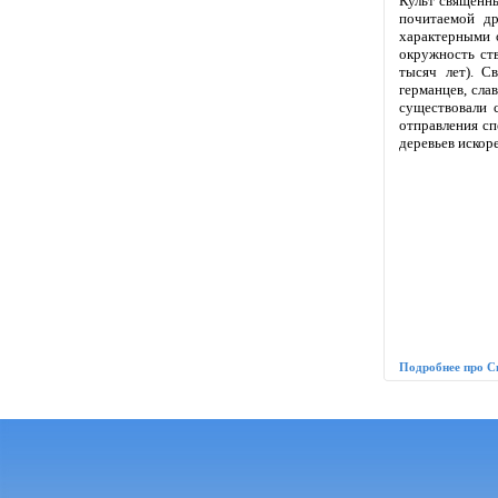
Культ священны
почитаемой др
характерными 
окружность ств
тысяч лет). С
германцев, сла
существовали 
отправления сп
деревьев искор
Подробнее про 