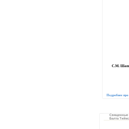
С.М. Шапш
Подробнее про
Священные 
Балта Тийм