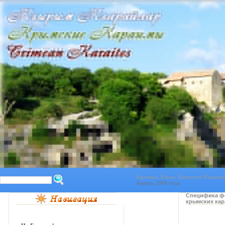
Караимы. Караи. Крымские Караимы.
Апрель 2009 года
Специфика ф
крымских кара