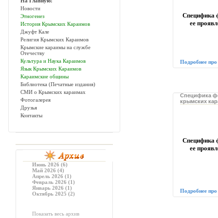
На Главную!
Новости
Специфика 
Этногенез
ее проявл
История Крымских Караимов
Джуфт Кале
Религия Крымских Караимов
Крымские караимы на службе
Отечеству
Культура и Наука Караимов
Подробнее про
Язык Крымских Караимов
Караимские общины
Библиотека (Печатные издания)
СМИ о Крымских караимах
Специфика ф
Фотогалерея
крымских кара
Друзья
Контакты
Специфика 
ее проявл
Июнь 2026 (6)
Май 2026 (4)
Апрель 2026 (1)
Февраль 2026 (1)
Январь 2026 (1)
Подробнее про
Октябрь 2025 (2)
Показать весь архив