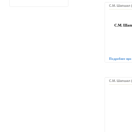
С.М. Шапшал (
С.М. Шапш
Подробнее про
С.М. Шапшал (