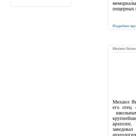
мемориал
пещерных г
Подробнее про
Михаил Яковле
Михаил Як
его отец 
школьны
крупнейши
археолог,
заведовал
археологич