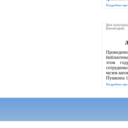
Подробнее про
Дни культуры
Бахчисарае
Д
Проведени
библиотеке
этом год
сотрудник
музея-зап
Пушкина 17
Подробнее про