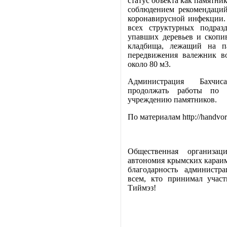
статус объекта как памятни
соблюдением рекомендаций
коронавирусной инфекции.
всех структурных подраз
упавших деревьев и скоп
кладбища, лежащий на п
передвижения валежник в
около 80 м3.
Администрация Бахчиса
продолжать работы по р
учреждению памятников.
По материалам http://handvor
Общественная организаци
автономия крымских караи
благодарность администра
всем, кто принимал участ
Тиймэз!