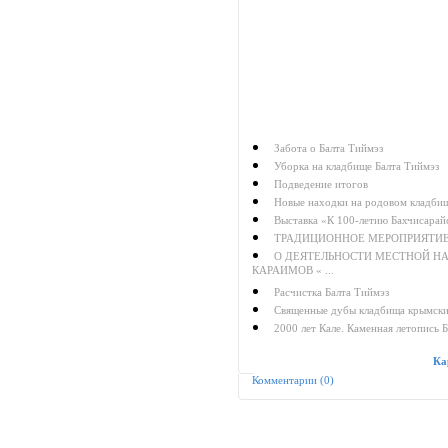
Забота о Балта Тиймэз
Уборка на кладбище Балта Тиймэз
Подведение итогов
Новые находки на родовом кладбищ
Выставка «К 100-летию Бахчисарай
ТРАДИЦИОННОЕ МЕРОПРИЯТИЕ
О ДЕЯТЕЛЬНОСТИ МЕСТНОЙ Н
КАРАИМОВ « ...
Расчистка Балта Тиймэз
Священные дубы кладбища крымски
2000 лет Кале. Каменная летопись 
Ка
Комментарии (0)