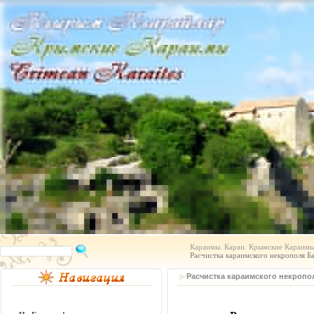
Караимы. Караи. Крымские Караимы.
Расчистка караимского некрополя Б
Расчистка караимского некропо