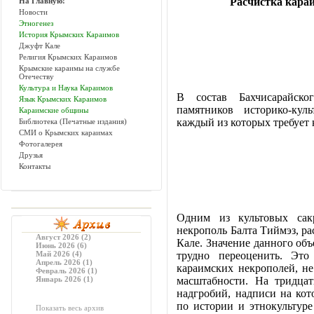
Расчистка кара
На Главную!
Новости
Этногенез
История Крымских Караимов
Джуфт Кале
Религия Крымских Караимов
Крымские караимы на службе
Отечеству
Культура и Наука Караимов
В состав Бахчисарайско
Язык Крымских Караимов
памятников историко-кул
Караимские общины
каждый из которых требует 
Библиотека (Печатные издания)
СМИ о Крымских караимах
Фотогалерея
Друзья
Контакты
Одним из культовых сакр
некрополь Балта Тиймэз, р
Август 2026 (2)
Кале. Значение данного объ
Июнь 2026 (6)
Май 2026 (4)
трудно переоценить. Эт
Апрель 2026 (1)
караимских некрополей, н
Февраль 2026 (1)
Январь 2026 (1)
масштабности. На тридцат
надгробий, надписи на ко
по истории и этнокультур
Показать весь архив