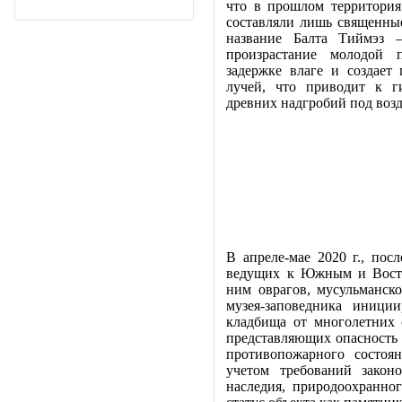
что в прошлом территория
составляли лишь священные
название Балта Тиймэз 
произрастание молодой 
задержке влаге и создает
лучей, что приводит к г
древних надгробий под воз
В апреле-мае 2020 г., пос
ведущих к Южным и Восто
ним оврагов, мусульманск
музея-заповедника иниции
кладбища от многолетних 
представляющих опасность 
противопожарного состоя
учетом требований законо
наследия, природоохранно