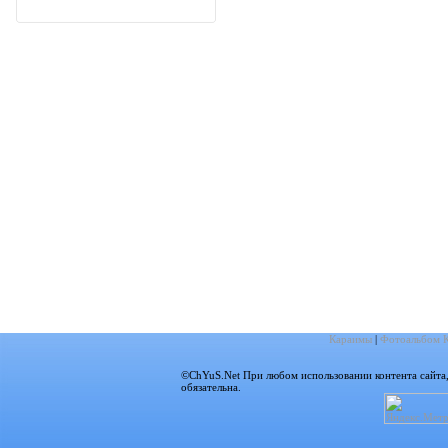
Караимы
|
Фотоальбом 
©ChYuS.Net При любом использовании контента сайта, г
обязательна.