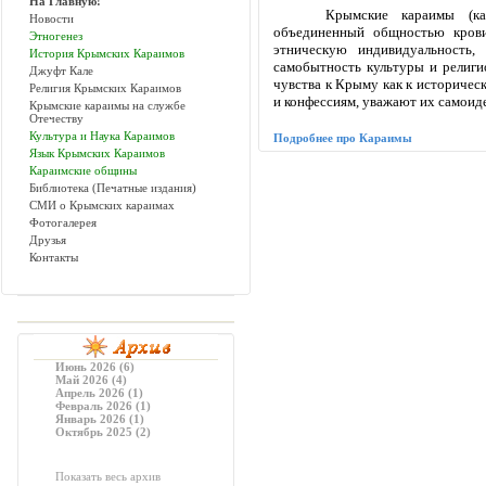
На Главную!
Крымские караимы (ка
Новости
объединенный общностью кров
Этногенез
этническую индивидуальность,
История Крымских Караимов
самобытность культуры и религ
Джуфт Кале
чувства к Крыму как к историчес
Религия Крымских Караимов
и конфессиям, уважают их самои
Крымские караимы на службе
Отечеству
Культура и Наука Караимов
Подробнее про Караимы
Язык Крымских Караимов
Караимские общины
Библиотека (Печатные издания)
СМИ о Крымских караимах
Фотогалерея
Друзья
Контакты
Июнь 2026 (6)
Май 2026 (4)
Апрель 2026 (1)
Февраль 2026 (1)
Январь 2026 (1)
Октябрь 2025 (2)
Показать весь архив