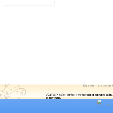
Караимы
|
Фотоальбом 
©ChYuS.Net При любом использовании контента сайта, г
обязательна.