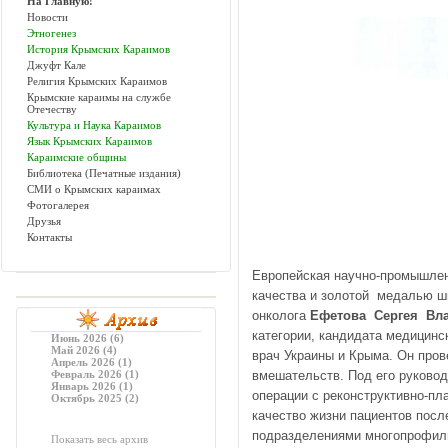
На Главную!
Новости
Этногенез
История Крымских Караимов
Джуфт Кале
Религия Крымских Караимов
Крымские караимы на службе
Отечеству
Культура и Наука Караимов
Язык Крымских Караимов
Караимские общины
Библиотека (Печатные издания)
СМИ о Крымских караимах
Фотогалерея
Друзья
Контакты
Eвропейская научно-промышлен
качества и золотой медалью ши
онколога
Ефетова Сергея Вл
категории, кандидата медицинс
Июнь 2026 (6)
Май 2026 (4)
врач Украины и Крыма. Он про
Апрель 2026 (1)
Февраль 2026 (1)
вмешательств. Под его руков
Январь 2026 (1)
операции с реконструктивно-пл
Октябрь 2025 (2)
качество жизни пациентов посл
подразделениями многопрофиль
Показать весь архив