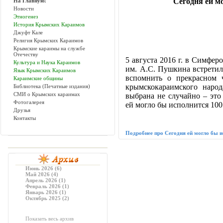
Сегодня ей м
На Главную!
Новости
Этногенез
История Крымских Караимов
Джуфт Кале
Религия Крымских Караимов
Крымские караимы на службе
Отечеству
5 августа 2016 г. в Симфер
Культура и Наука Караимов
им. А.С. Пушкина встретил
Язык Крымских Караимов
вспомнить о прекрасном ч
Караимские общины
крымскокараимского наро
Библиотека (Печатные издания)
СМИ о Крымских караимах
выбрана не случайно – эт
Фотогалерея
ей могло бы исполнится 10
Друзья
Контакты
Подробнее про Сегодня ей могло бы 
Июнь 2026 (6)
Май 2026 (4)
Апрель 2026 (1)
Февраль 2026 (1)
Январь 2026 (1)
Октябрь 2025 (2)
Показать весь архив