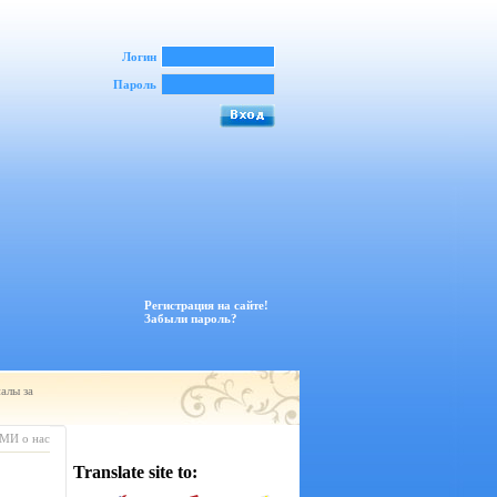
Логин
Пароль
Регистрация на сайте!
Забыли пароль?
алы за
МИ о нас
Translate site to: