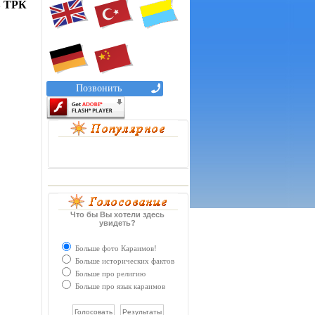
в ТРК
Позвонить
Что бы Вы хотели здесь
увидеть?
Больше фото Караимов!
Больше исторических фактов
Больше про религию
Больше про язык караимов