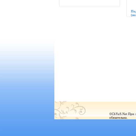
По
(но
©ChYuS.Net При лю
обязательна.