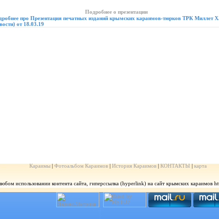
Подробнее о презентации
дробнее про Презентация печатных изданий крымских караимов-тюрков ТРК Миллет Х
вости) от 18.03.19
Караимы
|
Фотоальбом Караимов
|
История Караимов
|
КОНТАКТЫ
|
карта
бом использовании контента сайта, гиперссылка (hyperlink) на сайт крымских караимов http