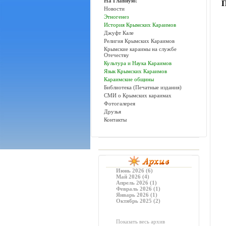
На Главную!
П
Новости
Этногенез
История Крымских Караимов
Джуфт Кале
Религия Крымских Караимов
Крымские караимы на службе
Отечеству
Культура и Наука Караимов
Язык Крымских Караимов
Караимские общины
Библиотека (Печатные издания)
СМИ о Крымских караимах
Фотогалерея
Друзья
Контакты
Июнь 2026 (6)
Май 2026 (4)
Апрель 2026 (1)
Февраль 2026 (1)
Январь 2026 (1)
Октябрь 2025 (2)
Показать весь архив