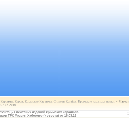
Караимы. Караи. Крымские Караимы. Crimean Karaites. Крымские караимы-тюрки.
» Матери
07.03.2019
езентация печатных изданий крымских караимов-
С
рков ТРК Миллет Хаберлер (новости) от 18.03.19