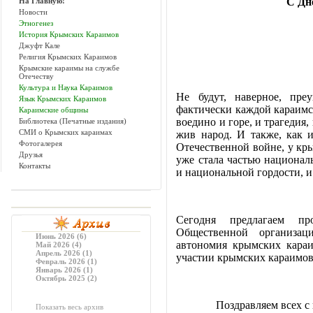
С Дн
На Главную!
Новости
Этногенез
История Крымских Караимов
Джуфт Кале
Религия Крымских Караимов
Крымские караимы на службе
Отечеству
Культура и Наука Караимов
Не будут, наверное, преу
Язык Крымских Караимов
фактически каждой караимск
Караимские общины
воедино и горе, и трагедия,
Библиотека (Печатные издания)
СМИ о Крымских караимах
жив народ. И также, как 
Фотогалерея
Отечественной войне, у кр
Друзья
уже стала частью национал
Контакты
и национальной гордости, и
Сегодня предлагаем пр
Общественной организаци
Июнь 2026 (6)
автономия крымских кара
Май 2026 (4)
Апрель 2026 (1)
участии крымских караимов
Февраль 2026 (1)
Январь 2026 (1)
Октябрь 2025 (2)
Поздравляем всех 
Показать весь архив