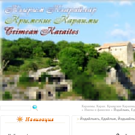
Караимы. Караи. Крымские Караимы.
»
Имена и фамилии
» Йэдайлыкъ, Ед
Йэдайлыкъ, Едайлык, Йэдыайл