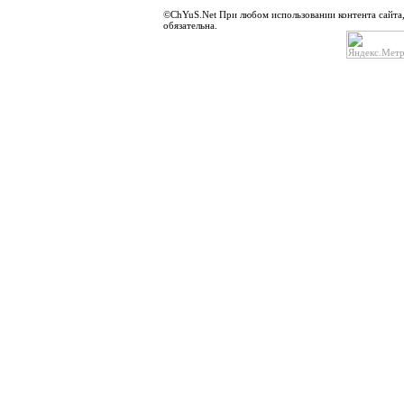
©ChYuS.Net При любом использовании контента сайта, г
обязательна.