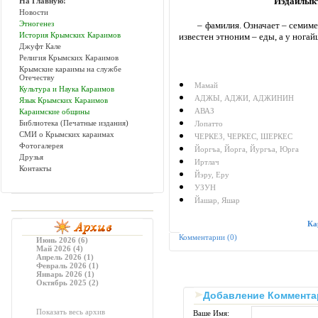
Йэдайлык
На Главную!
Новости
Этногенез
– фамилия. Означает – семимеся
История Крымских Караимов
известен этноним – еды, а у ногайц
Джуфт Кале
Религия Крымских Караимов
Крымские караимы на службе
Отечеству
Мамай
Культура и Наука Караимов
АДЖЫ, АДЖИ, АДЖИНИН
Язык Крымских Караимов
АВАЗ
Караимские общины
Библиотека (Печатные издания)
Лопатто
СМИ о Крымских караимах
ЧЕРКЕЗ, ЧЕРКЕС, ШЕРКЕС
Фотогалерея
Йоргъа, Йорга, Йургъа, Юрга
Друзья
Иртлач
Контакты
Йэру, Еру
УЗУН
Йашар, Яшар
Ка
Комментарии (0)
Июнь 2026 (6)
Май 2026 (4)
Апрель 2026 (1)
Февраль 2026 (1)
Январь 2026 (1)
Октябрь 2025 (2)
Добавление Коммента
Показать весь архив
Ваше Имя: