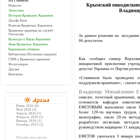
На Главную!
Крымский онкодиспансе
Новости
Владими
Этногенез
История Крымских Караимов
Джуфт Кале
Религия Крымских Караимов
Крымские караимы на службе
Отечеству
За данное решение на заседании 
Культура и Наука Караимов
66 депутатов.
Язык Крымских Караимов
Караимские общины
Библиотека (Печатные издания)
Как сообщил спикер Верхо
СМИ о Крымских караимах
инициативой присвоения учре
Фотогалерея
депутат Украины от Партии реги
Друзья
Контакты
«Совмином было проведено об
поддержали крымчане», - сказал о
Владимир Михайлович 
онколог, почетный крымчанин, з
основатель кафедры онкологи
Июнь 2026 (6)
ЕФЕТОВЫМ выполнено около 15-
Май 2026 (4)
более 120-ти научных трудов, 
Апрель 2026 (1)
монографии, около 20-ти метод
Февраль 2026 (1)
Январь 2026 (1)
разработал несколько методо
Октябрь 2025 (2)
руководством защищено 11 кандид
ЕФЕТОВ скончался 3 января пос
Показать весь архив