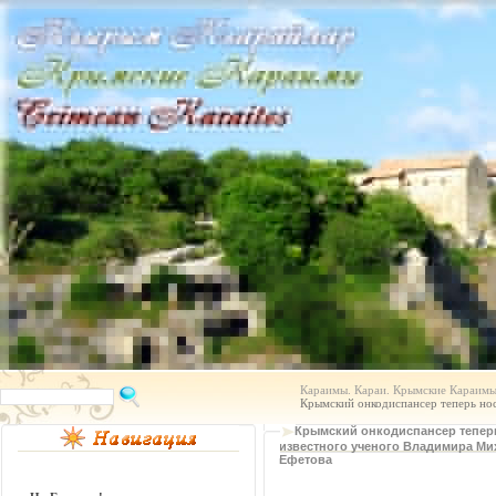
Караимы. Караи. Крымские Караимы.
Крымский онкодиспансер теперь но
Крымский онкодиспансер тепер
известного ученого Владимира М
Ефетова