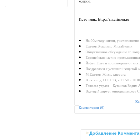
жизни.
Источник: http://an.crimea.ru
На 90м году жизни, ушел из жизн
Ефетов Владимир Михайлович
Общественное обсуждение по вопро
Eвропейская научно-промышленная 
Йэфет, Ефет и производные от них
Поздравляем с успешной защитой к
М.Ефетов. Жизнь хирурга
В пятницу, 11.01.13, в 11:50 и 20:
Тяжёлая утрата – Кутайсов Вадим 
Ведущий хирург онкодиспансера С.
Ка
Комментарии (0)
Добавление Коммента