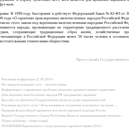
фут-кале.
равка: В 1999 году был принят и действует Федеральный Закон № 82-ФЗ от 3
99 года «О гарантиях прав коренных малочисленных народов Российской Фед
гласно этого закона под коренными малочисленными народами Российской Ф
нимаются народы, проживающие на территориях традиционного расселени
едков, сохраняющие традиционные образ жизни, хозяйственные пр
считывающие в Российской Федерации менее 50 тысяч человек и осознающ
мостоятельными этническими общностями.
Пресс-служба Государственног
Резолюция конференции 22.06.2019 г.
Нет народов маленьких, есть – малочисленные
Конференция о современных проблемах крымских караимов-тюрков и крымчаков
День коренных малочисленных народов РФ для крымских караимов
Круглый стол Комитета Государственной Думы по делам национальностей
Резолюция круглого стола "«Роль женщины в сохранении культурного наследия ...
Праздник феодосийский караимов в антологии народной культуры России
Комитет Государственного Совета Республики Крым по межнациональным отношени ...
Общие проблемы – общие планы!
РЕЗОЛЮЦИЯ Национального съезда крымских караимов-тюрков 2016 г.