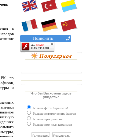
ечень
ления в
народов
Позвонить
решение
С РК по
афаров,
ьтуры и
Что бы Вы хотели здесь
увидеть?
исленных
рымчаки
Больше фото Караимов!
иальное
Больше исторических фактов
платную
Больше про религию
дениях
Больше про язык караимов
ельного
льтуры,
крепость