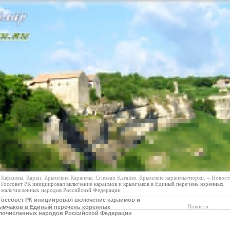
Караимы. Караи. Крымские Караимы. Crimean Karaites. Крымские караимы-тюрки.
»
Новост
Госсовет РК инициировал включение караимов и крымчаков в Единый перечень коренных
малочисленных народов Российской Федерации
Госсовет РК инициировал включение караимов и
Новости
ымчаков в Единый перечень коренных
лочисленных народов Российской Федерации