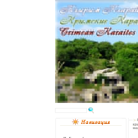
кр
ма