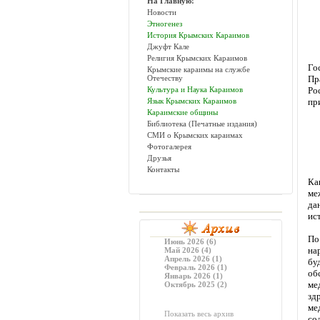
На Главную!
Новости
Этногенез
История Крымских Караимов
Джуфт Кале
Религия Крымских Караимов
Го
Крымские караимы на службе
Отечеству
Пр
Культура и Наука Караимов
Ро
Язык Крымских Караимов
пр
Караимские общины
Библиотека (Печатные издания)
СМИ о Крымских караимах
Фотогалерея
Друзья
Контакты
Ка
ме
да
ис
По
Июнь 2026 (6)
на
Май 2026 (4)
Апрель 2026 (1)
бу
Февраль 2026 (1)
об
Январь 2026 (1)
ме
Октябрь 2025 (2)
зд
ме
Показать весь архив
со