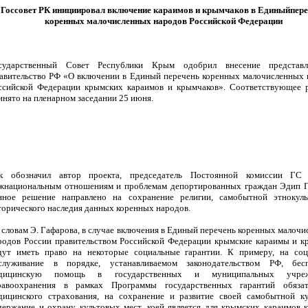
Госсовет РК инициировал включение караимов и крымчаков в Единыйпер
коренных малочисленных народов Российской Федерации
сударственный Совет Республики Крым одобрил внесение представ
авительство РФ «О включении в Единый перечень коренных малочисленных 
ссийской Федерации крымских караимов и крымчаков». Соответствующее 
инято на пленарном заседании 25 июня.
к обозначил автор проекта, председатель Постоянной комиссии Г
жнациональным отношениям и проблемам депортированных граждан Эдип Г
нное решение направлено на сохранение религии, самобытной этнокул
торического наследия данных коренных народов.
 словам Э. Гафарова, в случае включения в Единый перечень коренных малоч
родов России правительством Российской Федерации крымские караимы и к
дут иметь право на некоторые социальные гарантии. К примеру, на соц
служивание в порядке, устанавливаемом законодательством РФ, бес
дицинскую помощь в государственных и муниципальных учреж
равоохранения в рамках Программы государственных гарантий обязат
дицинского страхования, на сохранение и развитие своей самобытной ку
держание и охрану культовых мест, коей является для крымских караимов 