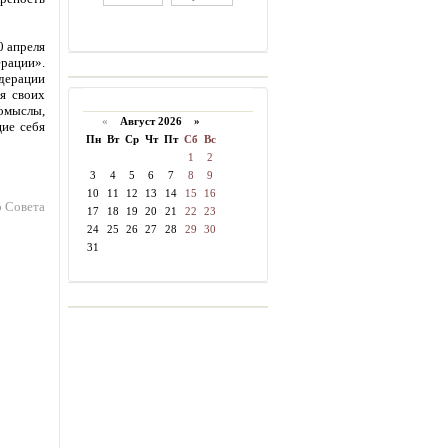
0 апреля
ерации».
едерации
я своих
омыслы,
«
Август 2026 »
ие себя
Пн
Вт
Ср
Чт
Пт
Сб
Вс
1
2
3
4
5
6
7
8
9
10
11
12
13
14
15
16
о Совета
17
18
19
20
21
22
23
24
25
26
27
28
29
30
31