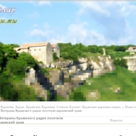
Караимы. Караи. Крымские Караимы. Crimean Karaites. Крымские караимы-тюрки.
»
Новост
Ветераны Крымского радио посетили караимский храм
Ветераны Крымского радио посетили
Новости
раимский храм