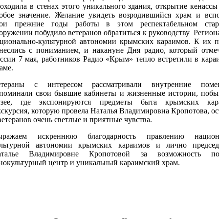
оходила в стенах этого уникального здания, открытие кенассы
обое значение. Желание увидеть возродившийся храм и всп
вои прежние годы работы в этом респектабельном ста
оружении побудило ветеранов обратиться к руководству Регион
ционально-культурной автономии крымских караимов. К их п
неслись с пониманием, и накануне Дня радио, который отме
ссии 7 мая, работников Радио «Крым» тепло встретили в кара
аме.
етераны с интересом рассматривали внутренние помещ
поминали свои бывшие кабинеты и жизненные истории, побы
узее, где экспонируются предметы быта крымских кар
скурсия, которую провела Наталья Владимировна Кропотова, ос
ветеранов очень светлые и приятные чувства.
ыражаем искреннюю благодарность правлению национа
ультурной автономии крымских караимов и лично предсе
аталье Владимировне Кропотовой за возможность пос
нокультурный центр и уникальный караимский храм.