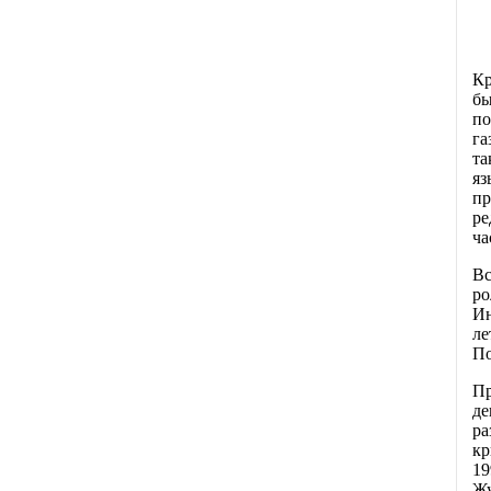
Кр
бы
п
га
та
яз
пр
ре
ча
Вс
ро
Ин
ле
По
Пр
де
ра
кр
19
Жу