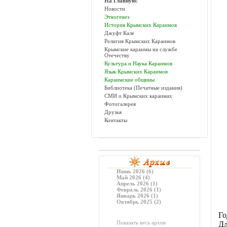
На Главную!
Новости
Этногенез
История Крымских Караимов
Джуфт Кале
Религия Крымских Караимов
Крымские караимы на службе
Отечеству
Культура и Наука Караимов
Язык Крымских Караимов
Караимские общины
Библиотека (Печатные издания)
СМИ о Крымских караимах
Фотогалерея
Друзья
Контакты
Июнь 2026 (6)
Май 2026 (4)
Апрель 2026 (1)
Февраль 2026 (1)
Январь 2026 (1)
Октябрь 2025 (2)
Го
Показать весь архив
Дл