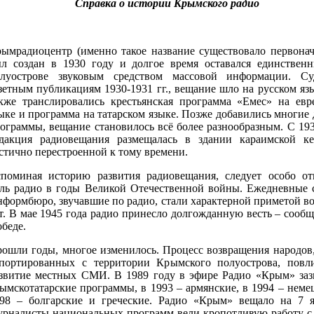
Справка о истории Крымского радио
ымрадиоцентр (именно такое название существовало первонач
л создан в 1930 году и долгое время оставался единствен
олуострове звуковым средством массовой информации. С
зетным публикациям 1930-1931 гг., вещание шло на русском язы
кже транслировались крестьянская программа «Емес» на евр
ыке и программа на татарском языке. Позже добавились многие 
ограммы, вещание становилось всё более разнообразным. С 193
дакция радиовещания размещалась в здании караимской ке
стично перестроенной к тому времени.
поминая историю развития радиовещания, следует особо от
ль радио в годы Великой Отечественной войны. Ежедневные 
формбюро, звучавшие по радио, стали характерной приметой в
т. В мае 1945 года радио принесло долгожданную весть – сообщ
беде.
ошли годы, многое изменилось. Процесс возвращения народов,
портированных с территории Крымского полуострова, повл
звитие местных СМИ. В 1989 году в эфире Радио «Крым» заз
ымскотатарские программы, в 1993 – армянские, в 1994 – немец
98 – болгарские и греческие. Радио «Крым» вещало на 7 я
рналисты национальных программ вели кропотливую работу с