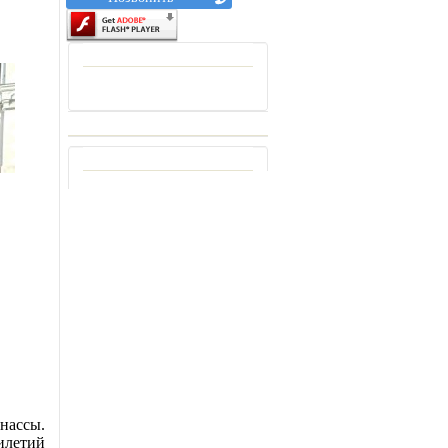
нассы.
тилетий