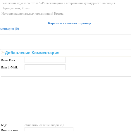
Резолюция круглого стола "«Роль женщины в сохранении культурного наследия ...
Народы твои, Крым
История национальных организаций Крыма
Караимы - главная страница
ментарии (0)
Добавление Комментария
Ваше Имя:
Ваш E-Mail:
Код:
обновить, если не виден код
Введите код