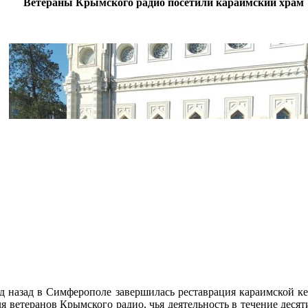
Ветераны Крымского радио посетили караимский храм
д назад в Симферополе завершилась реставрация караимской ке
я ветеранов Крымского радио, чья деятельность в течение деся