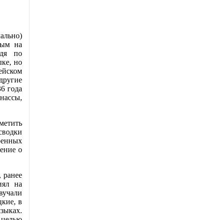
ально)
ным на
удя по
ке, но
ейском
другие
6 года
нассы,
метить
сводки
оенных
ение о
 ранее
иял на
вучали
кие, в
зыках.
 целью