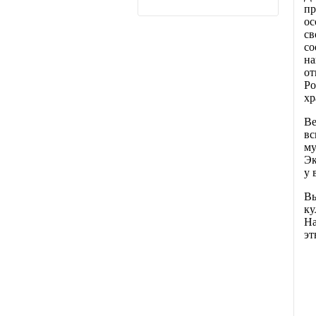
пр
ос
с
со
на
от
Ро
хр
В
вс
м
Эк
у 
В
к
Н
эт