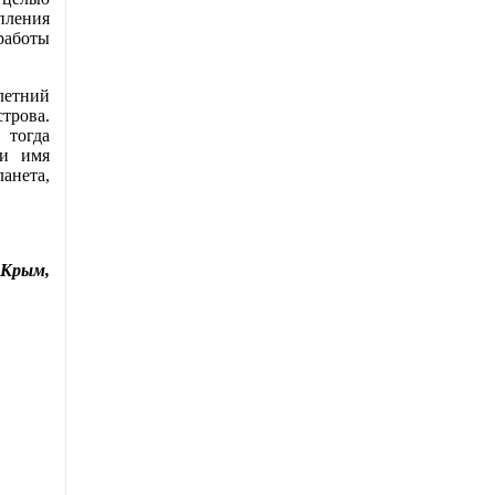
ления
работы
летний
трова.
 тогда
ли имя
анета,
 Крым,