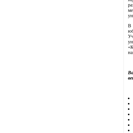
р
ме
ун
В 
юб
Уч
ун
«К
на
Ва
ве