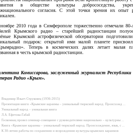
азвития в обществе культуры добрососедства, укреп
жнационального согласия. С этой точки зрения их опыт 
икален.
ноябре 2010 года в Симферополе торжественно отмечали 80-
илей Крымского радио – старейшей радиостанции полуос
ёные Крымской астрофизической обсерватории подготовили
икальный подарок: открытой ими малой планете присвои
рымрадио». Теперь в космических далях летает малая пл
званная в честь крымской радиостанции.
лентина Комиссарова, заслуженный журналист Республики
теран Радио «Крым».
Владимир Ильич Струковец (1936-2015)
Презентация книги «Крымские караимы – уникальный тюркский народ. Происхожд ...
Уникальный народ – уникальная книга
Л.А. Ефетова-Габай
Госкомнац провел семинар-совещание с руководителями национально – культурны ...
Книга «Крымские караимы – уникальный тюркский народ. Происхождение, язык, с ...
К 30-летию работы по сохранению и возрождению культуры крымских караимов