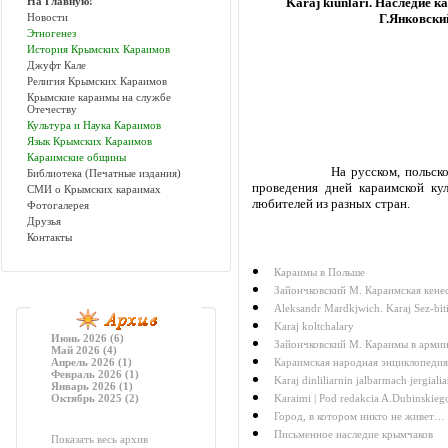
На Главную!
Karaj
kiunlari
. Наследие к
Новости
Г.Янковски
Этногенез
История Крымских Караимов
Джуфт Кале
Религия Крымских Караимов
Крымские караимы на службе
Отечеству
Культура и Наука Караимов
Язык Крымских Караимов
Караимские общины
На русском, польск
Библиотека (Печатные издания)
проведения дней караимской ку
СМИ о Крымских караимах
любителей из разных стран.
Фотогалерея
Друзья
Контакты
Караимы в Польше
Зайончковский М. Караимская кенес
Aleksandr Mardkjwich. Karaj Sez-bit
Karaj koltchalary
Июнь 2026 (6)
Зайончковский М. Караимы в арми
Май 2026 (4)
Апрель 2026 (1)
Караимская народная энциклопедия.
Февраль 2026 (1)
Karaj dinliliarnin jalbarmach jergialia
Январь 2026 (1)
Октябрь 2025 (2)
Karaimi | Pod redakcia A.Dubinskieg
Город, в котором никто не живет…
Письменное наследие крымчаков
Показать весь архив