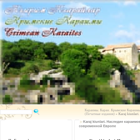
Караимы. Караи. Крымские Караимы.
(Печатные издания)
» Karaj kiunlar
Karaj kiunlari. Наследие караимо
современной Европе