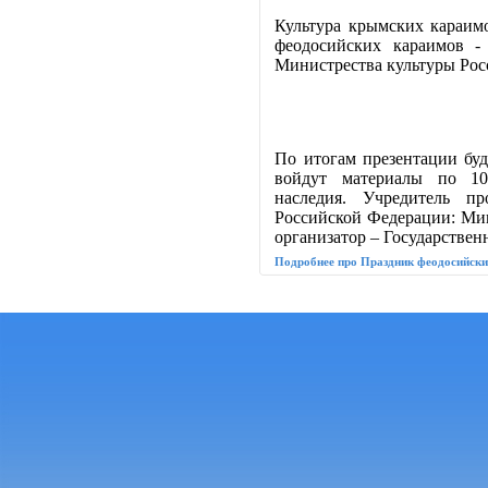
Культура крымских караим
феодосийских караимов -
Министрества культуры Рос
По итогам презентации буд
войдут материалы по 100
наследия. Учредитель п
Российской Федерации: Ми
организатор – Государстве
Подробнее про Праздник феодосийски