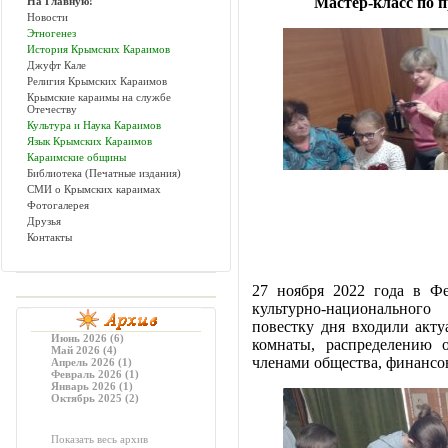
Мастер-класс по 
На Главную!
Новости
Этногенез
История Крымских Караимов
Джуфт Кале
Религия Крымских Караимов
Крымские караимы на службе
Отечеству
Культура и Наука Караимов
Язык Крымских Караимов
Караимские общины
Библиотека (Печатные издания)
СМИ о Крымских караимах
Фотогалерея
Друзья
Контакты
27 ноября 2022 года в Фе
культурно-национального
повестку дня входили акт
Июнь 2026 (6)
комнаты, распределению 
Май 2026 (4)
членами общества, финансо
Апрель 2026 (1)
Февраль 2026 (1)
Январь 2026 (1)
Октябрь 2025 (2)
Показать весь архив