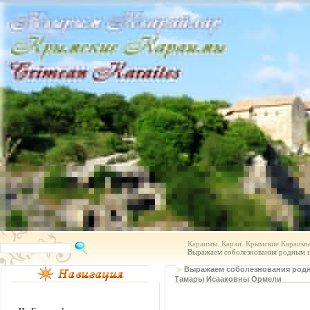
Караимы. Караи. Крымские Караимы.
Выражаем соболезнования родным 
Выражаем соболезнования род
Тамары Исааковны Ормели