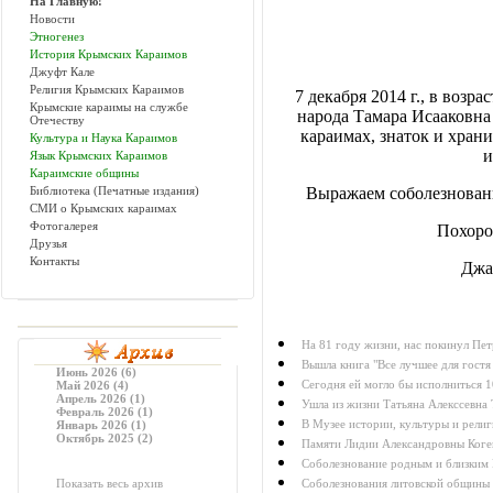
На Главную!
Новости
Этногенез
История Крымских Караимов
Джуфт Кале
Религия Крымских Караимов
7 декабря 2014 г., в возр
Крымские караимы на службе
народа Тамара Исааковна
Отечеству
караимах, знаток и хран
Культура и Наука Караимов
и
Язык Крымских Караимов
Караимские общины
Библиотека (Печатные издания)
Выражаем соболезнован
СМИ о Крымских караимах
Фотогалерея
Похорон
Друзья
Контакты
Джа
На 81 году жизни, нас покинул Пе
Вышла книга "Все лучшее для гостя
Июнь 2026 (6)
Сегодня ей могло бы исполниться 
Май 2026 (4)
Апрель 2026 (1)
Ушла из жизни Татьяна Алекссевна
Февраль 2026 (1)
В Музее истории, культуры и рели
Январь 2026 (1)
Октябрь 2025 (2)
Памяти Лидии Александровны Коге
Соболезнование родным и близким 
Показать весь архив
Соболезнования литовской общины