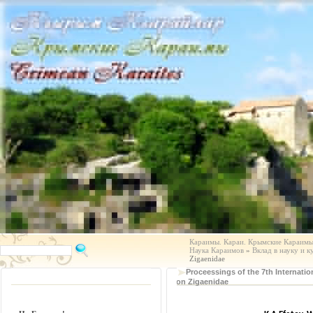
Караимы. Караи. Крымские Караимы.
Наука Караимов
»
Вклад в науку и к
Zigaenidae
Proceessings of the 7th Internat
on Zigaenidae