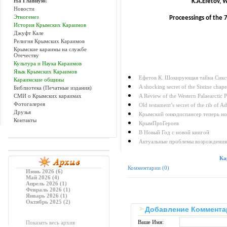
На Главную!
K.A.Efetov,
Новости
Этногенез
Proceessings of the 
История Крымских Караимов
Джуфт Кале
Религия Крымских Караимов
Крымские караимы на службе
Отечеству
Культура и Наука Караимов
Язык Крымских Караимов
Ефетов К. Шокирующая тайна Сикс
Караимские общины
A shocking secret of the Sistine chape
Библиотека (Печатные издания)
A Review of the Western Palaearctic 
СМИ о Крымских караимах
Фотогалерея
Old testament’s secret of the rib of 
Друзья
Крымский онкодиспансер теперь но
Контакты
КрымПроГероев
В Новый Год с новой книгой
Актуальные проблемы возрождения
Ка
Комментарии (0)
Июнь 2026 (6)
Май 2026 (4)
Апрель 2026 (1)
Февраль 2026 (1)
Январь 2026 (1)
Октябрь 2025 (2)
Добавление Коммента
Ваше Имя:
Показать весь архив