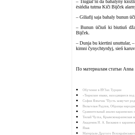
– Tiugial’ni da bahalyny kioźli
ėsińdia tutma Kiči Bijček alarn
– Giliafij saja bahaly bunun üč
– Bunun üčiuń ki biutiuń dž
Bijček.
– Dunja bu kiertini unuttular, –
kimni čynychtyrdyj, sień karuv
По материалам статьи Anna 
Обучение в ВУЗах Турции
«Тюркские языки, находящиеся под
София Ялпачик "Пусть зазвучит ро
Вильгельм Радлов, Образцы народн
Сравнительный анализ караимских п
Тюлай Чулха, Крымскокараимская ме
Академик Н. А. Баскаков о караимс
Язык
Матеріали Другого Всеукраїнського