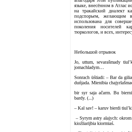
Благодаря этой публикаци
языке, внесённом в Атлас
на тракайский диалект к
подспорьем, желающим 
использована для соверш
поколения носителей ка
тюркологов, и всех, интер
Небольшой отрывок
Jo, uttum, sevarašmady tiul’k
jomachladym…
Sonrach üśtiadi: – Bar da gilia
duńjada. Mienibia chajyrlašmac
bir syr saja ačarm. Bu bierni
bardy. (...)
– Kal sav! – karuv bierdi tiul’k
– Syrym astry alajych: okrom ü
kioźliarijbia kiormiaś.