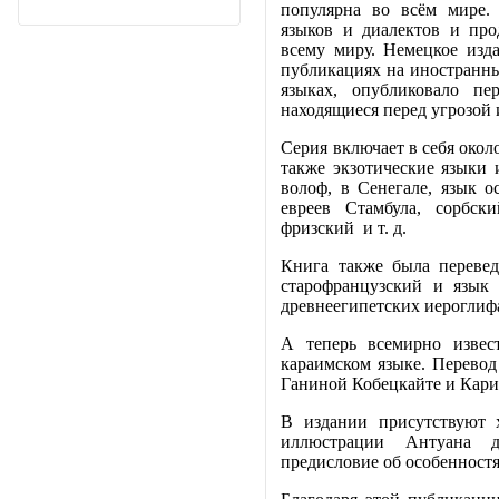
популярна во всём мире.
языков и диалектов и про
всему миру. Немецкое изда
публикациях на иностранны
языках, опубликовало пе
находящиеся перед угрозой 
Серия включает в себя около
также экзотические языки 
волоф, в Сенегале, язык о
евреев Стамбула, сорбски
фризский и т. д.
Книга также была перевед
старофранцузский и язык
древнеегипетских иероглифа
А теперь всемирно извес
караимском языке. Перевод 
Ганиной Кобецкайте и Кар
В издании присутствуют 
иллюстрации Антуана д
предисловие об особенностя