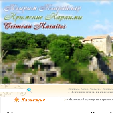
Караимы. Караи. Крымские Караимы.
» «Маленький принц» на караимско
«Маленький принц» на караимс