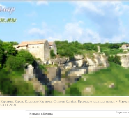
Караимы. Караи. Крымские Караимы. Crimean Karaites. Крымские караимы-тюрки.
» Матери
04.11.2009
Караимс
Кенаса г.Киева