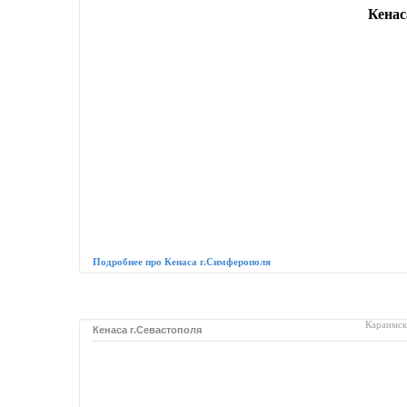
Кенас
Подробнее про Кенаса г.Симферополя
Караимс
Кенаса г.Севастополя