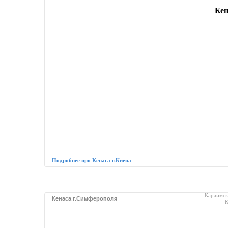
Кен
Подробнее про Кенаса г.Киева
Караимс
Кенаса г.Симферополя
К