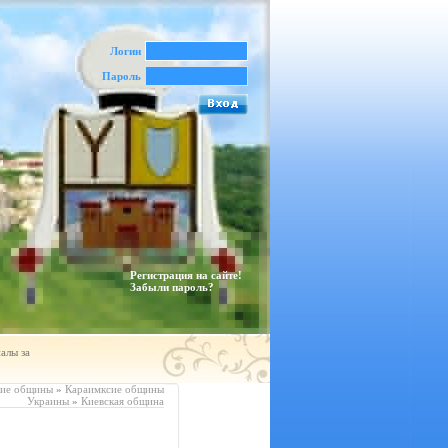
Логин
Пароль
Регистрация на сайте!
Забыли пароль?
алы за
кие общины
»
Караимксие общины
Украины
»
Киевская община