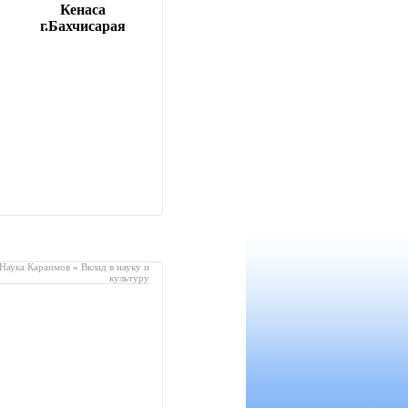
Кенаса
г.Бахчисарая
 Наука Караимов
»
Вклад в науку и
культуру