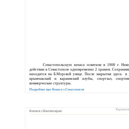
Севастопольскую кенаса освятили в 1908 г. Не
действии в Севастополе одновременно 2 храмов. Сохранив
находится на Б.Морской улице. После закрытия здесь в 
крымчакский и караимский клубы, спортзал, спорти
коммерческие структуры.
Подробнее про Кенаса г.Севастополя
Караимс
Кенаса г.Бахчисарая