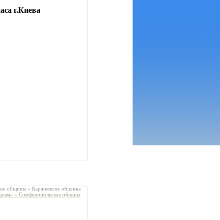
аса г.Киева
кие общины
»
Караимксие общины
рыма
»
Симферопольская община