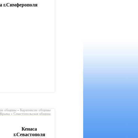
а г.Симферополя
кие общины
»
Караимксие общины
Крыма
»
Севастопольская община
Кенаса
г.Севастополя