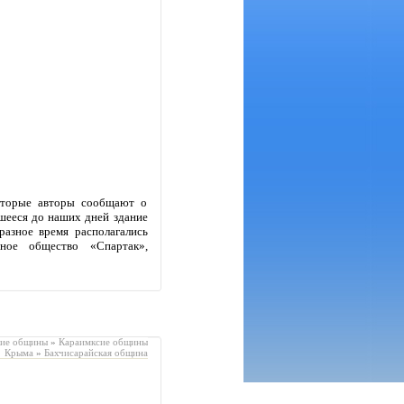
которые авторы сообщают о
шееся до наших дней здание
разное время располагались
вное общество «Спартак»,
кие общины
»
Караимксие общины
Крыма
»
Бахчисарайская община