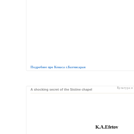
Подробнее про Кенаса г.Бахчисарая
Культура и
A shocking secret of the Sistine chapel
K.A.Efetov