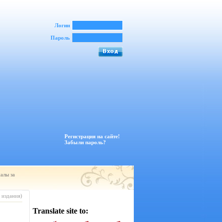
Логин
Пароль
Регистрация на сайте!
Забыли пароль?
алы за
 издания)
Translate site to: