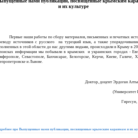
ыпущенные нами публикации, посвященные крымским кар
и их культуре
Первые наши работы по сбору материалов, письменных и печатных ист
реводу источников с русского на турецкий язык, а также упорядочивание
полненных в этой области до нас другими людьми, происходили в Крыму в 20
поисках информации мы побывали в крымских и украинских городах - Евп
мферополе, Севастополе, Бахчисарае, Белогорске, Керчи, Киеве, Галиче, Х
епропетровске и Львове.
Доктор, доцент Эрдоган Алт
(Университет
Гиресун,
дробнее про Выпущенные нами публикации, посвященные крымским караимам и их ку