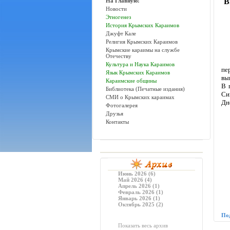
В
На Главную!
Новости
Этногенез
История Крымских Караимов
Джуфт Кале
Религия Крымских Караимов
Крымские караимы на службе
Отечеству
Культура и Наука Караимов
пе
Язык Крымских Караимов
вы
Караимские общины
В 
Библиотека (Печатные издания)
Си
СМИ о Крымских караимах
Дн
Фотогалерея
Друзья
Контакты
Июнь 2026 (6)
Май 2026 (4)
Апрель 2026 (1)
Февраль 2026 (1)
Январь 2026 (1)
Октябрь 2025 (2)
По
Показать весь архив