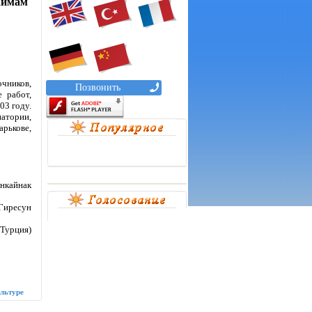
аимам
очников,
Позвонить
 работ,
03 году.
атории,
арькове,
ынкайнак
 Гиресун
 Турция)
льтуре