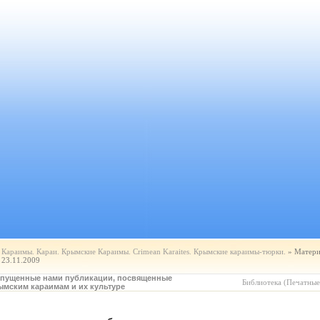
Караимы. Караи. Крымские Караимы. Crimean Karaites. Крымские караимы-тюрки.
» Матери
23.11.2009
пущенные нами публикации, посвященные
Библиотека (Печатные
ымским караимам и их культуре