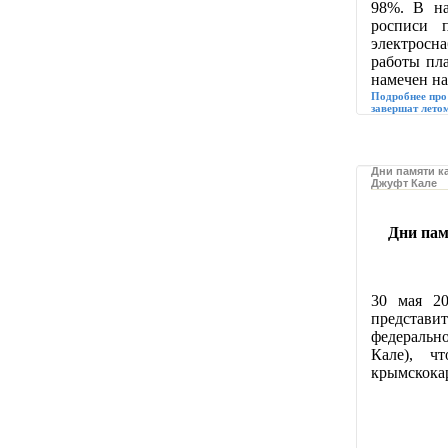
98%. В на
росписи п
электросн
работы пла
намечен на
Подробнее про
завершат летом
Дни памяти к
Джуфт Кале
Дни пам
30 мая 20
представи
федеральн
Кале), ч
крымскокар