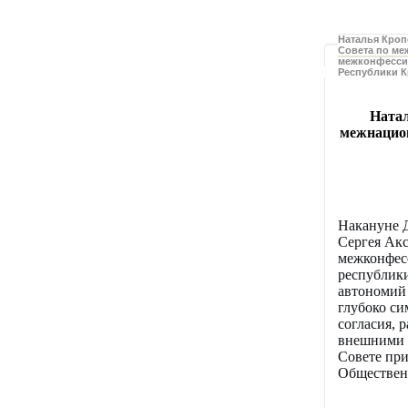
Наталья Кроп
Совета по м
межконфесси
Республики 
Натал
межнацио
Накануне Д
Сергея Ак
межконфес
республики
автономий 
глубоко си
согласия, 
внешними 
Совете при
Обществен