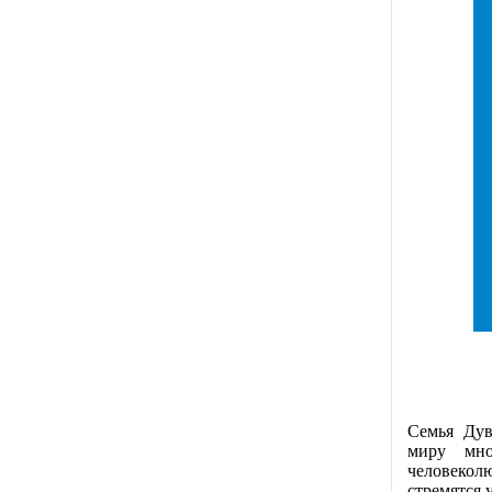
Семья Дув
миру мно
человекол
стремятся 