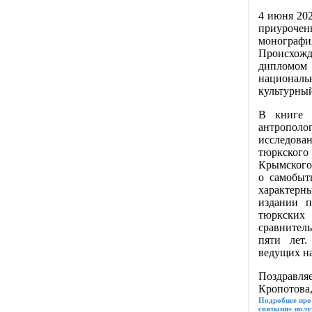
4 июня 202
приурочен
монограф
Происхож
дипломом
националь
культурный
В книге 
антрополо
исследован
тюркского
Крымского
о самобыт
характерн
издании п
тюркских 
сравнител
пяти лет.
ведущих н
Поздравля
Кропотова
Подробнее про
святыни» полу