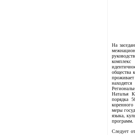
На заседа
межнацио
руководс
комплекс
идентичн
общества 
проживает 
находятся
Региональ
Наталья К
порядка 5
коренного
меры госу
языка, кул
программ.
Следует о