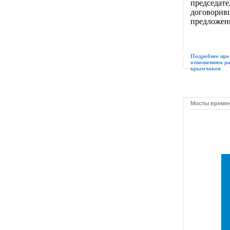
председат
договорив
предложен
Подробнее про
отношениям ра
крымчаков
Мосты време