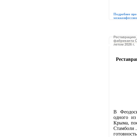
Подробнее про
межконфессио
Реставрацию 
фабриканта С
летом 2026 г.
Реставра
В Феодоси
одного из
Крыма, пос
Стамболи .
готовност