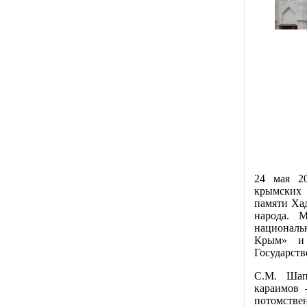
24 мая 20
крымских 
памяти Ха
народа. 
националь
Крым» и
Государст
С.М. Шап
караимов 
потомств