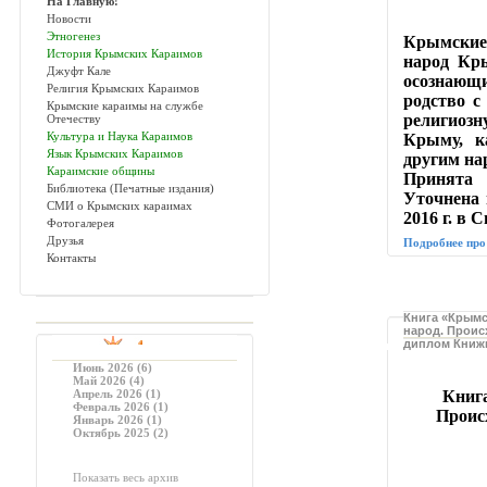
На Главную!
Новости
Этногенез
Крымские
История Крымских Караимов
народ Кр
Джуфт Кале
осознающ
Религия Крымских Караимов
родство с
Крымские караимы на службе
религиозн
Отечеству
Культура и Наука Караимов
Крыму, к
Язык Крымских Караимов
другим на
Караимские общины
Принята 
Библиотека (Печатные издания)
Уточнена
СМИ о Крымских караимах
2016 г. в
Фотогалерея
Друзья
Подробнее 
Контакты
Книга «Крымс
народ. Проис
диплом Книж
Июнь 2026 (6)
Май 2026 (4)
Апрель 2026 (1)
Книг
Февраль 2026 (1)
Проис
Январь 2026 (1)
Октябрь 2025 (2)
Показать весь архив