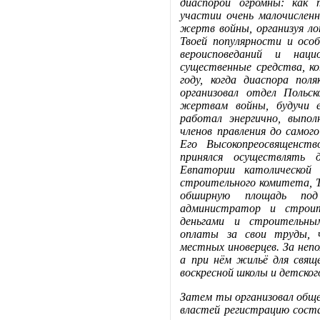
диаспорой огромны: как 
участии очень малочисленн
жертв войны, организуя лот
Твоей популярности и осо
вероисповеданий и наци
существенные средства, к
году, когда диаспора пол
организовал отдел Польс
жертвам войны, будучи е
работал энергично, выпол
членов правления до самог
Его Высокопреосвященств
принялся осуществлять 
Евпатории католической 
строительного комитета, Т
обширную площадь под
администратор и строит
деньгами и строительны
оплаты за свои труды, 
местных иноверцев. За неп
а при нём жильё для свящ
воскресной школы и детског
Затем ты организовал обще
властей регистрацию соста