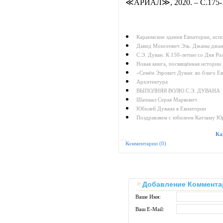
≪АРИАЛ≫, 2020. – С.175-
Караимские здания Евпатории, исп
Давид Моисеевич Эль. Джаны джан
С.Э. Дуван. К 150-летию со Дня Р
Новая книга, посвящённая истории
«Семён Эзрович Дуван: во благо Е
Архитектура
ВЫПОЛНЯЯ ВОЛЮ C.Э. ДУВАНА
Шапшал Серая Маркович
Юбилей Дувана в Евпатории
Поздравляем с юбилеем Катламу Ю
Ка
Комментарии (0)
Добавление Коммента
Ваше Имя:
Ваш E-Mail: