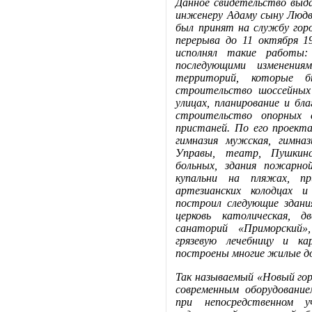
Данное свидетельство выд
инженеру Адаму сыну Людви
был принят на службу гор
перерыва до 11 октября 
исполнял такие работы:
последующими изменения
территорий, которые бы
строительство шоссейных
улицах, планирование и бла
строительство опорных с
пристаней. По его проекта
гимназия мужская, гимназ
Управы, театр, Пушкинс
больных, здания пожарно
купальни на пляжах, п
артезианских колодцах и
построил следующие здания:
церковь католическая, д
санаторий «Приморский»,
грязевую лечебницу и ка
построены многие жилые д
Так называемый «Новый го
современным оборудование
при непосредственном 