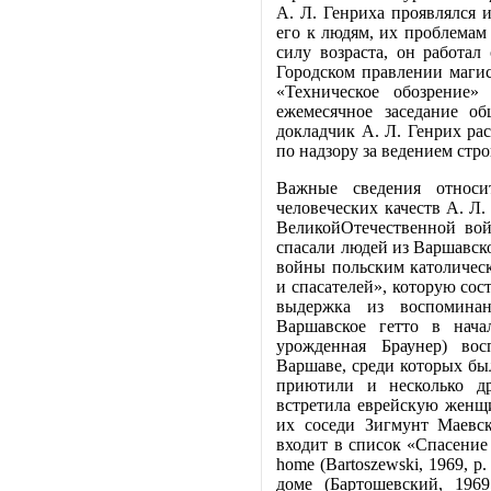
А. Л. Генриха проявлялся
его к людям, их проблемам
силу возраста, он работа
Городском правлении маги
«Техническое обозрение» 
ежемесячное заседание о
докладчик А. Л. Генрих ра
по надзору за ведением стр
Важные сведения относи
человеческих качеств А. Л.
ВеликойОтечественной вой
спасали людей из Варшавско
войны польским католичес
и спасателей», которую сос
выдержка из воспомина
Варшавское гетто в нача
урожденная Браунер) вос
Варшаве, среди которых был
приютили и несколько др
встретила еврейскую женщ
их соседи Зигмунт Маевск
входит в список «Спасение 
home (Bartoszewski, 1969, p
доме (Бартошевский, 1969