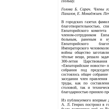
Польшу.
Голова Б. Сарач. Члены г
Пахалов, Е. Монаджиев. Пе
В городских газетах фамил
благотворительностью, сп
Евпаторийского комитета
членом-сотрудником Евп
больным, раненым и ну
Евпаторийского благ
Императорского человекол
войны общество заготавл
тёплые вещи, решало зада
300-летия Царствовани
«Евпаторийские новости» п
собрания под председат
состоялось общее собрани
заседании член правления
труды, как по составлен
столовой, так и техничес
благодарностью приняло пр
Из публикуемого впервые 
А. Л. Генрих построил в г
было разрушено ещё до Ве