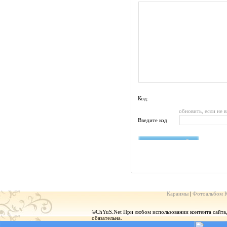
Код:
обновить, если не 
Введите код
Караимы
|
Фотоальбом 
©ChYuS.Net При любом использовании контента сайта, г
обязательна.