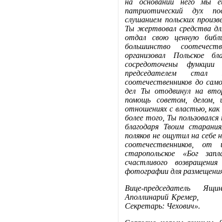
на основании него мы е
патриотический дух пос
слушанием польских произв
Ты жертвовал средства дл
отдал свою ценную библи
большинство соотечест
организовал Польское б
сосредоточены функции
председателем стал 
соотечественников до сам
дел Ты отодвинул на вто
помощь советом, делом, 
отношениях с властью, как 
более того, Ты пользовался
благодаря Твоим старани
поляков не ощутил на себе н
соотечественников, от
старопольское «Бог зап
счастливого возвращения
фотографии для размещения
Вице-председатель Ящи
Аполлинарий Креме
Секретарь: Чехович».