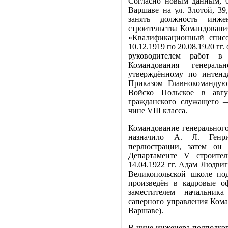
Согласно новым данным, 0
Варшаве на ул. Злотой, 39
занять должность инже
строительства Командования
«Квалификационный списо
10.12.1919 по 20.08.1920 гг
руководителем работ в 
Командования генерал
утверждённому по интенда
Приказом Главнокомандую
Войско Польское в авгу
гражданского служащего —
чине VIII класса.
Командование генерального
назначило А. Л. Генр
перлюстрации, затем он 
Департаменте V строител
14.04.1922 гг. Адам Людви
Великопольской школе под
произведён в кадровые о
заместителем начальник
саперного управления Коман
Варшаве).
В чине инженера-подполко