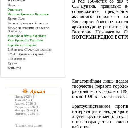
На Главную!
В год 150-летия со дня 
Новости
С.Э.Дувана, правильно
Этногенез
сподвижнике, прекрасн
История Крымских Караимов
активного городского г
Джуфт Кале
Евпатории большое колич
Религия Крымских Караимов
архитектурное развитие г
Крымские караимы на службе
Отечеству
Виктории Николаевны С
Культура и Наука Караимов
КОТОРЫЙ РЕДКО ВСТР
Язык Крымских Караимов
Караимские общины
Библиотека (Печатные издания)
СМИ о Крымских караимах
Фотогалерея
Друзья
Контакты
Евпаторийцам лишь недавн
творчестве первого городск
работавшего в городе с 189
после 1920-х гг. остаются 
Июнь 2026 (6)
Май 2026 (4)
Апрель 2026 (1)
Братоубийственное прот
Февраль 2026 (1)
Январь 2026 (1)
интервенция и неоднократ
Октябрь 2025 (2)
другие круто изменили судьб
г. он возвращается на свою
Показать весь архив
работает.