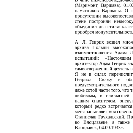
(Маримонт, Варшава). 01.0
памятников Варшавы. О то
присутствии высокопостав
стене построили невысо
объединил два стиля: класс
приобрел монументальность
А. Л. Генрих возвёл множ
архива Польши высокопос
взаимоотношения Адама Л
испытаний: «Настоящим
архитектор Адам Генрих зн
самоотверженный деятель во
Я не в силах перечислит
Генриха. Скажу в об
предусмотрительного подв
даже сотой части того, что
любимым, в наивысшей 
нашим спасителем, опеку
который редко встречается
меня заставляет моя совесть
Станислав Грухальский, Пр
во Влоцлавеке, а также
Влоцлавек, 04.09.1933».