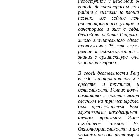
недоступной и нежилой: 
города былипостроены по 
района с виллами на площ
песках, где сейчас ле
распланированных улицах 
санаториев и вилл с сад
благодаря работе Генриха.
много значительного сдел
протяжении 25 лет служб
рвение и добросовестное 
знания в архитектуре, оче
украшения города.
В своей деятельности Ген
всегда защищал интересы 
средств, и трудился, 
деятельность Генрих получ
симпатию и доверие жите
гласным на три четырёхле
был председателем Евп
глухонемыми, находящимся
членом правления Импер
почётным членом Евп
благотворительности и ин
уволился по собственному 