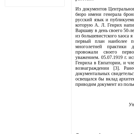
Из документов Центрально
бюро имени генерала брон
русский язык и публикуемы
которую А. Л. Генрих напис
Варшаву в день своего 50-л
из большевистского хаоса я
первый план наиболее п
многолетней практики 
провожали своего перв
уважением. 05.07.1919 г. и
Генриха в Евпатории, и чл
вознаграждении [3]. Ран
документальных свидетельс
освещался бы вклад архите
приводим документ из поль
Уп