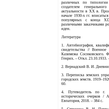
различных по типологии
создателем генеральног
актуальности в ХХ в. Про
начале 1930-х гг. вписатьс
популярных с конца XIX
различными заказчиками ро
идеи.
Литература
1. Автобиография, квали
свидетельства // Военное
Казимежа Соснковского. Ф
Генрих. – Откл. 23.10.1933.
2. Вернадский В. И. Дневники
3. Переписка земских упр
городских земств. 1919–1920
60.
4. Путеводитель по г.
исторических очерков / А
Евпатория, 2018. – 384 с.
5. Струнина В. Н. Первы