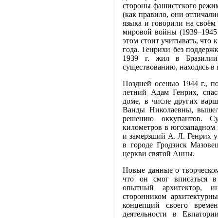
стороны фашистского режим
(как правило, они отличали
языка и говорили на своём 
мировой войны (1939–1945 
этом стоит учитывать, что 
года. Генрихи без поддержк
1939 г. жил в Бразилии
существованию, находясь в 
Поздней осенью 1944 г., п
летний Адам Генрих, спас
доме, в числе других варш
Ванды Николаевны, вышел
решению оккупантов. Су
километров в югозападном
и замерзший А. Л. Генрих у
в городе Гродзиск Мазове
церкви святой Анны.
Новые данные о творческом
что он смог вписаться в
опытный архитектор, и
сторонником архитектурны
концепций своего време
деятельности в Евпатори