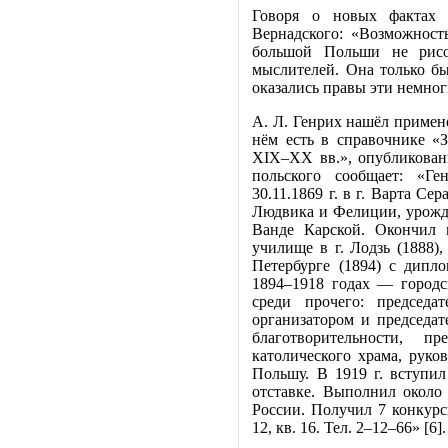
Говоря о новых фактах 
Вернадского: «Возможност
большой Польши не рисо
мыслителей. Она только б
оказались правы эти немноги
А. Л. Генрих нашёл примене
нём есть в справочнике «
XIX–XX вв.», опубликованн
польского сообщает: «Ге
30.11.1869 г. в г. Варта Се
Людвика и Фелиции, урождё
Ванде Карской. Окончил 
училище в г. Лодзь (1888)
Петербурге (1894) с дипл
1894–1918 годах — городс
среди прочего: председ
организатором и председа
благотворительности, пр
католического храма, руко
Польшу. В 1919 г. вступил
отставке. Выполнил около
России. Получил 7 конкурс
12, кв. 16. Тел. 2–12–66» [6].