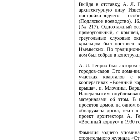
Выйдя в отставку, А. Л. 
архитектурную ниву. Изве
постройка зодчего — особ
(Подляское воеводство), 16
(№ 217). Одноэтажный осо
прямоугольный, с крышей
треугольные слуховые о
крыльцом был построен в
Ньемыских. По традиционн
дом был собран в конструкц
А. Л. Генрих был автором 
городов-садов. Это дома-в
участках кварталов с
кооперативах «Военный ко
крыша», п. Млочины, Варш
Наперальским опубликован
материалами об этом. В 
проектов домов, на одном ос
обнаружена доска, текст в
проект архитектора А. Г
«Военный корпус» в 1930 го
Фамилия зодчего упомина
строительного журнала «Ст